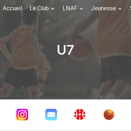
Accueil
Le Club
LNAF
Jeunesse
ip to main content
Skip to navigat
U
7